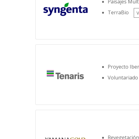
Paisajes Mult
TerraBio
Proyecto Ibe
Voluntariado
Revegetación