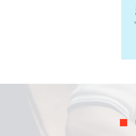
1
EDICIÓN - 2016
2
E
ra
da