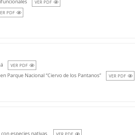
ifuncionales
VER PDF
VER PDF
rá
VER PDF
 en Parque Nacional “Ciervo de los Pantanos”
VER PDF
 con especies nativas
VER PDF