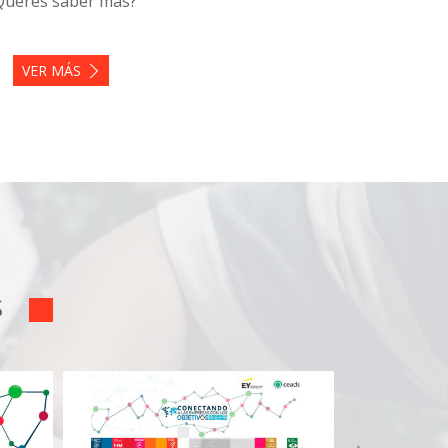
Querés saber más?
VER MÁS
S