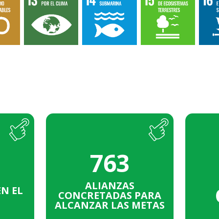
29%
PRIVADA
763
25%
PÚBLICA
TALES
23%
OSC
ALIANZAS
N EL
CONCRETADAS PARA
18%
ACADÉMICAS
ALCANZAR LAS METAS