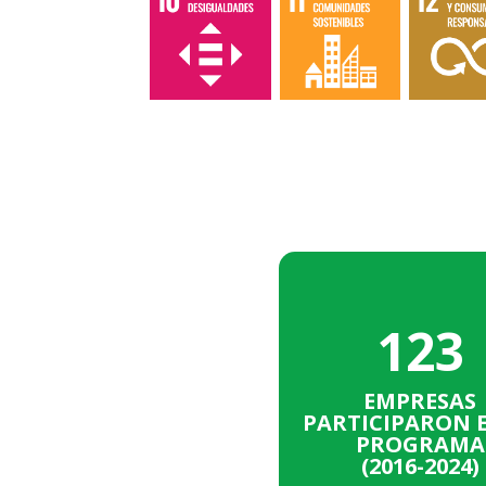
986
123
INICIATIVAS TO
EMPRESAS
113
PARTICIPARON E
PROGRAMA
(2016-2024)