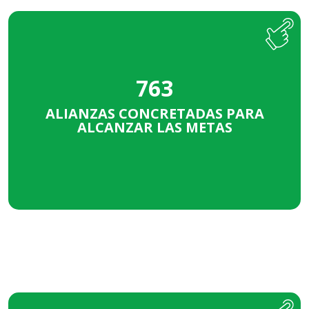
29%
PRIVADA
25%
PÚBLICA
763
23%
OSC
ALIANZAS CONCRETADAS PARA
ALCANZAR LAS METAS
18%
ACADÉMICAS
5%
ORG INT