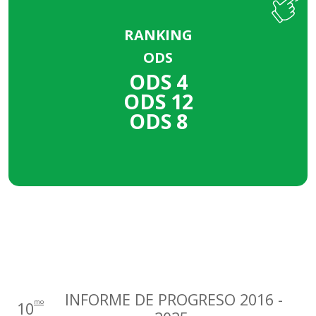
RANKING
ODS
ODS
ODS 4
DESTACADO
ODS 12
ODS 7
ODS 8
INFORME DE PROGRESO 2016 -
mo
10